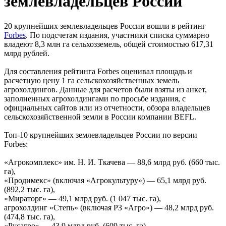
землевладельцев России
20 крупнейших землевладельцев России вошли в рейтинг
Forbes
. По подсчетам издания, участники списка суммарно
владеют 8,3 млн га сельхозземель, общей стоимостью 617,31
млрд рублей.
Для составления рейтинга Forbes оценивал площадь и
расчетную цену 1 га сельскохозяйственных земель
агрохолдингов. Данные для расчетов были взяты из анкет,
заполненных агрохолдингами по просьбе издания, с
официальных сайтов или из отчетности, обзора владельцев
сельскохозяйственной земли в России компании BEFL.
Топ-10 крупнейших землевладельцев России по версии
Forbes:
«Агрокомплекс» им. Н. И. Ткачева — 88,6 млрд руб. (660 тыс.
га),
«Продимекс» (включая «Агрокультуру») — 65,1 млрд руб.
(892,2 тыс. га),
«Мираторг» — 49,1 млрд руб. (1 047 тыс. га),
агрохолдинг «Степь» (включая РЗ «Агро») — 48,2 млрд руб.
(474,8 тыс. га),
«Русагро» — 43,9 млрд руб. (609 тыс. га),