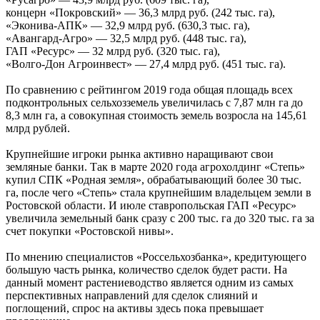
концерн «Покровский» — 36,3 млрд руб. (242 тыс. га),
«Эконива-АПК» — 32,9 млрд руб. (630,3 тыс. га),
«Авангард-Агро» — 32,5 млрд руб. (448 тыс. га),
ГАП «Ресурс» — 32 млрд руб. (320 тыс. га),
«Волго-Дон Агроинвест» — 27,4 млрд руб. (451 тыс. га).
По сравнению с рейтингом 2019 года общая площадь всех
подконтрольных сельхозземель увеличилась с 7,87 млн га до
8,3 млн га, а совокупная стоимость земель возросла на 145,61
млрд рублей.
Крупнейшие игроки рынка активно наращивают свои
земляные банки. Так в марте 2020 года агрохолдинг «Степь»
купил СПК «Родная земля», обрабатывающий более 30 тыс.
га, после чего «Степь» стала крупнейшим владельцем земли в
Ростовской области. И июле ставропольская ГАП «Ресурс»
увеличила земельный банк сразу с 200 тыс. га до 320 тыс. га за
счет покупки «Ростовской нивы».
По мнению специалистов «Россельхозбанка», кредитующего
большую часть рынка, количество сделок будет расти. На
данный момент растениеводство является одним из самых
перспективных направлений для сделок слияний и
поглощений, спрос на активы здесь пока превышает