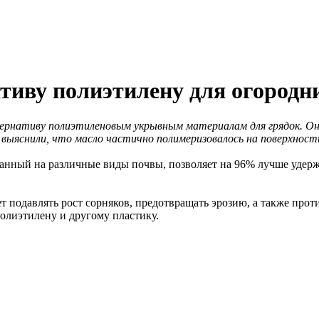
иву полиэтилену для огородни
рнативу полиэтиленовым укрывным материалам для грядок. Они 
и выяснили, что масло частично полимеризовалось на поверхност
анный на различные виды почвы, позволяет на 96% лучше удерж
т подавлять рост сорняков, предотвращать эрозию, а также про
полиэтилену и другому пластику.