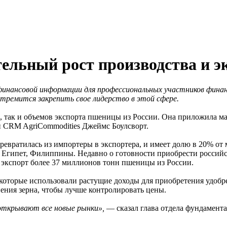
ельный рост производства и 
инансовой информации для профессиональных участников финанс
тремится закрепить свое лидерство в этой сфере.
 так и объемов экспорта пшеницы из России. Она приложила мас
и CRM AgriCommodities Джеймс Боулсворт.
ревратилась из импортеры в экспортера, и имеет долю в 20% от 
я, Египет, Филиппины. Недавно о готовности приобрести россий
я экспорт более 37 миллионов тонн пшеницы из России.
 которые использовали растущие доходы для приобретения удобр
ения зерна, чтобы лучше контролировать цены.
 открывают все новые рынки»,
— сказал глава отдела фундамент